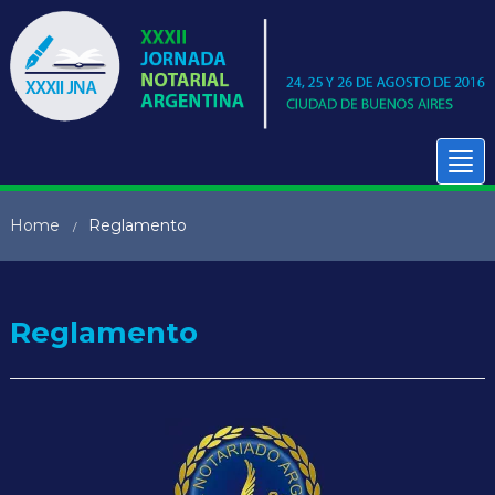
Tog
nav
Home
Reglamento
/
Reglamento